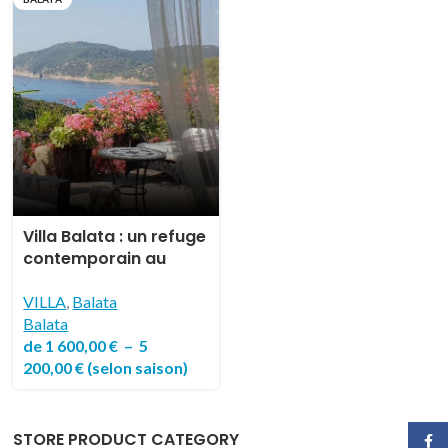
Villa Balata : un refuge
contemporain au
cœur du domaine
naturiste d’Héliopolis
VILLA
,
Balata
Balata
de
1 600,00
€
–
5
200,00
€
(selon saison)
STORE PRODUCT CATEGORY
Face