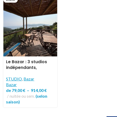
Le Bazar : 3 studios
indépendants,
climatisés, avec vue
mer
STUDIO
,
Bazar
Bazar
de
79,00
€
–
914,00
€
nuitée ou sem.
(selon
saison)