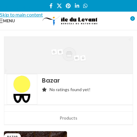
Skip to navigation
Skip to main content
0
MENU
Bazar
No ratings found yet!
Products
BAZAR