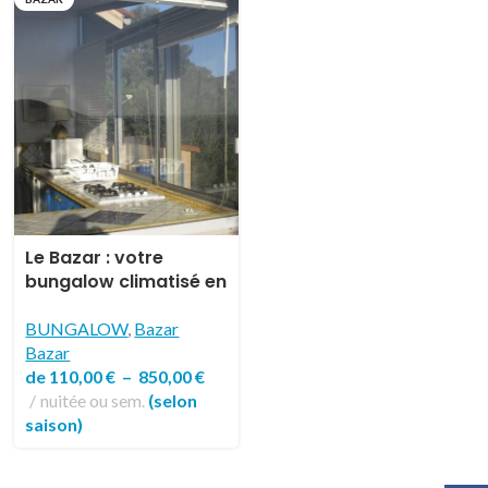
Le Bazar : votre
bungalow climatisé en
pleine nature pour 2
ou 4 pers
BUNGALOW
,
Bazar
Bazar
de
110,00
€
–
850,00
€
nuitée ou sem.
(selon
saison)