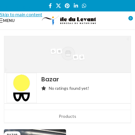
Skip to navigation
Skip to main content
0
MENU
Bazar
No ratings found yet!
Products
BAZAR