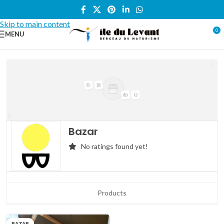
Skip to navigation
Skip to main content
0
MENU
Bazar
No ratings found yet!
Products
BAZAR