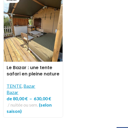
Le Bazar : une tente
safari en pleine nature
TENTE
,
Bazar
Bazar
de
80,00
€
–
630,00
€
nuitée ou sem.
(selon
saison)