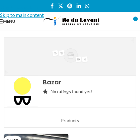
Skip to navigation
Skip to main content
0
MENU
Bazar
No ratings found yet!
Products
BAZAR