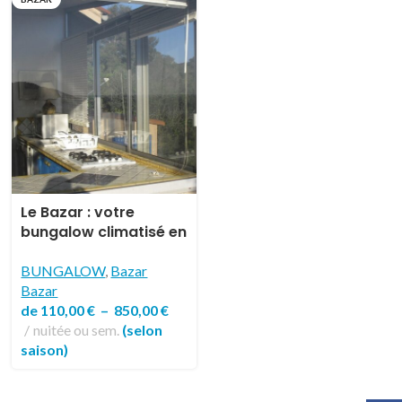
Le Bazar : votre
bungalow climatisé en
pleine nature pour 2
ou 4 pers
BUNGALOW
,
Bazar
Bazar
de
110,00
€
–
850,00
€
nuitée ou sem.
(selon
saison)