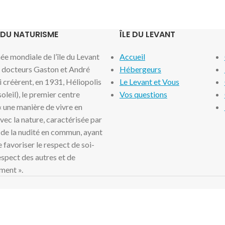
 DU NATURISME
ÎLE DU LEVANT
e mondiale de l’île du Levant
Accueil
x docteurs Gaston et André
Hébergeurs
i créèrent, en 1931, Héliopolis
Le Levant et Vous
 soleil), le premier centre
Vos questions
 « une manière de vivre en
ec la nature, caractérisée par
 de la nudité en commun, ayant
 favoriser le respect de soi-
spect des autres et de
ment ».