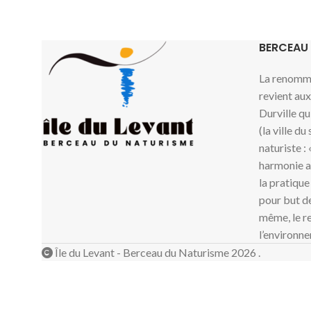
BERCEAU
La renommé
revient au
Durville qu
(la ville du
naturiste :
harmonie av
la pratique
pour but de
même, le re
l’environne
Île du Levant - Berceau du Naturisme 2026 .