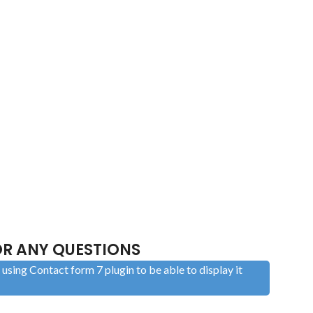
S
R ANY QUESTIONS
using Contact form 7 plugin to be able to display it