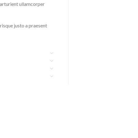
 parturient ullamcorper
erisque justo a praesent