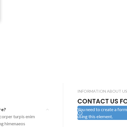
INFORMATION ABOUT U
CONTACT US FO
re?
You need to create a form 
corper turpis enim
using this element.
ing himenaeos