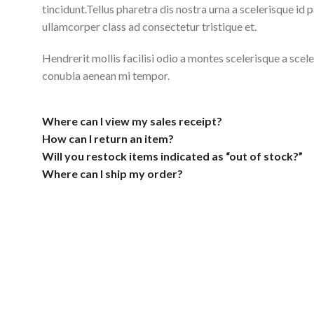
tincidunt.Tellus pharetra dis nostra urna a scelerisque id
ullamcorper class ad consectetur tristique et.
Hendrerit mollis facilisi odio a montes scelerisque a scel
conubia aenean mi tempor.
Where can I view my sales receipt?
How can I return an item?
Will you restock items indicated as “out of stock?”
Where can I ship my order?