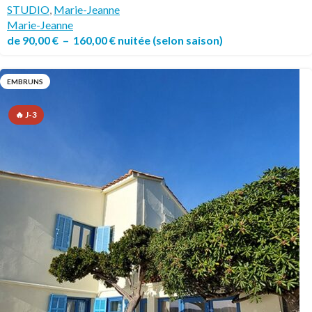
STUDIO
,
Marie-Jeanne
Marie-Jeanne
de
90,00
€
–
160,00
€
nuitée
(selon saison)
EMBRUNS
🔥 J-3