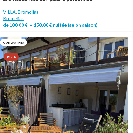
VILLA
,
Bromelias
Bromelias
de
100,00
€
–
150,00
€
nuitée
(selon saison)
OULIVASTRES
🔥 J-8