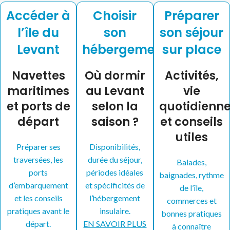
Accéder à
Choisir
Préparer
l’île du
son
son séjour
Levant
hébergement
sur place
Navettes
Où dormir
Activités,
maritimes
au Levant
vie
et ports de
selon la
quotidienn
départ
saison ?
et conseils
utiles
Préparer ses
Disponibilités,
traversées, les
durée du séjour,
Balades,
ports
périodes idéales
baignades, rythme
d’embarquement
et spécificités de
de l’île,
et les conseils
l’hébergement
commerces et
pratiques avant le
insulaire.
bonnes pratiques
départ.
EN SAVOIR PLUS
à connaître