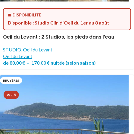
📅 DISPONIBILITÉ
Disponible : Studio Clin d'Oeil du 1er au 8 août
Oeil du Levant : 2 Studios, les pieds dans l’eau
STUDIO
,
Oeil du Levant
Oeil du Levant
de
80,00
€
–
170,00
€
nuitée
(selon saison)
BRUYÈRES
🔥 J-5