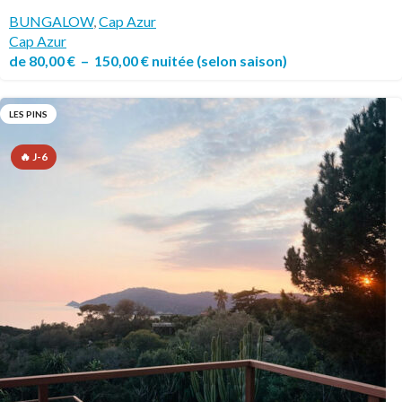
BUNGALOW
,
Cap Azur
Cap Azur
de
80,00
€
–
150,00
€
nuitée
(selon saison)
LES PINS
🔥 J-6