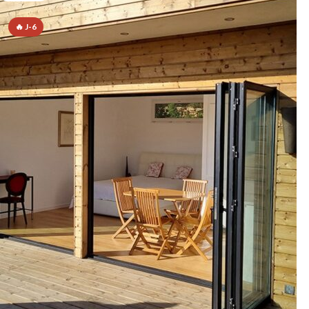
🔥 J-6