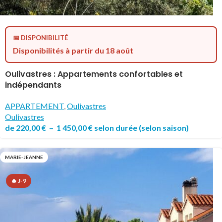
📅 DISPONIBILITÉ
Disponibilités à partir du 18 août
Oulivastres : Appartements confortables et
indépendants
APPARTEMENT
,
Oulivastres
Oulivastres
de
220,00
€
–
1 450,00
€
selon durée
(selon saison)
MARIE-JEANNE
🔥 J-9