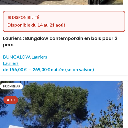
📅 DISPONIBILITÉ
Disponible du 14 au 21 août
Lauriers : Bungalow contemporain en bois pour 2
pers
BUNGALOW
,
Lauriers
Lauriers
de
156,00
€
–
269,00
€
nuitée
(selon saison)
BROMÉLIAS
🔥 J-7