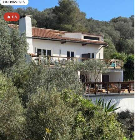
OULIVASTRES
🔥 J-8