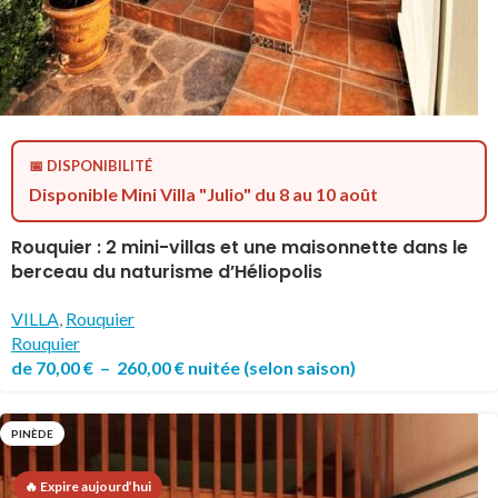
📅 DISPONIBILITÉ
Disponible Mini Villa "Julio" du 8 au 10 août
Rouquier : 2 mini-villas et une maisonnette dans le
berceau du naturisme d’Héliopolis
VILLA
,
Rouquier
Rouquier
de
70,00
€
–
260,00
€
nuitée
(selon saison)
PINÈDE
🔥 Expire aujourd’hui