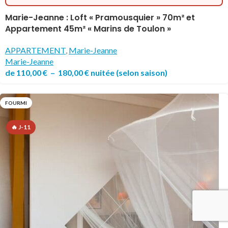
Marie-Jeanne : Loft « Pramousquier » 70m² et
Appartement 45m² « Marins de Toulon »
APPARTEMENT
,
Marie-Jeanne
Marie-Jeanne
de
110,00
€
–
180,00
€
nuitée
(selon saison)
FOURMI
🔥 J-11