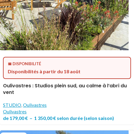
📅 DISPONIBILITÉ
Disponibilités à partir du 18 août
Oulivastres : Studios plein sud, au calme à l’abri du
vent
STUDIO
,
Oulivastres
Oulivastres
de
179,00
€
–
1 350,00
€
selon durée
(selon saison)