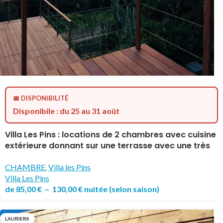
📅 DISPONIBILITÉ
Disponibile : du 25 au 31 août
Villa Les Pins : locations de 2 chambres avec cuisine
extérieure donnant sur une terrasse avec une très
belle vue sur Port Cros et l’îlot de la Gabiniere
CHAMBRE
,
Villa les Pins
Villa Les Pins
de
85,00
€
–
130,00
€
nuitée
(selon saison)
LAURIERS