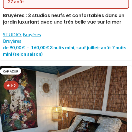
27 août
Bruyères : 3 studios neufs et confortables dans un
jardin luxuriant avec une très belle vue sur la mer
STUDIO
,
Bruyères
Bruyères
de
90,00
€
–
160,00
€
3 nuits mini, sauf juillet-août 7 nuits
mini
(selon saison)
CAP AZUR
🔥 J-5