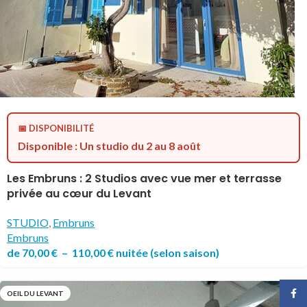
📅 DISPONIBILITÉ
Disponible : Un studio du 2 au 8 août
Les Embruns : 2 Studios avec vue mer et terrasse
privée au cœur du Levant
STUDIO
,
Embruns
Embruns
de
70,00
€
–
110,00
€
nuitée
(selon saison)
Face
OEIL DU LEVANT