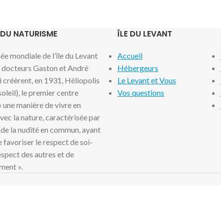
 DU NATURISME
ÎLE DU LEVANT
e mondiale de l’île du Levant
Accueil
x docteurs Gaston et André
Hébergeurs
i créèrent, en 1931, Héliopolis
Le Levant et Vous
 soleil), le premier centre
Vos questions
 « une manière de vivre en
ec la nature, caractérisée par
 de la nudité en commun, ayant
 favoriser le respect de soi-
spect des autres et de
ment ».