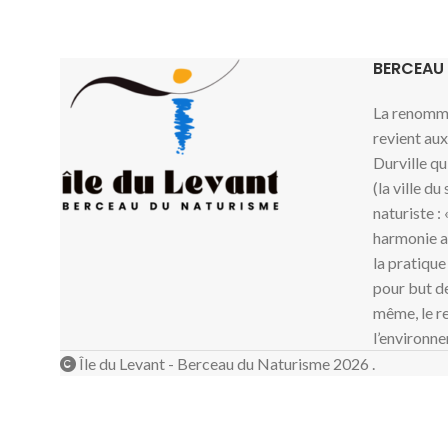
BERCEAU
La renommé
revient au
Durville qu
(la ville du
naturiste :
harmonie av
la pratique
pour but de
même, le re
l’environne
Île du Levant - Berceau du Naturisme 2026 .