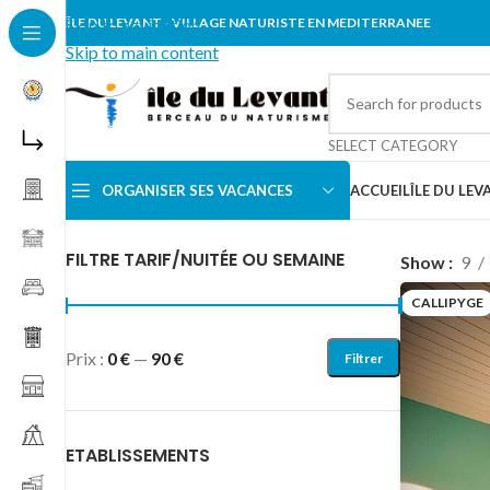
Skip to navigation
ÎLE DU LEVANT - VILLAGE NATURISTE EN MEDITERRANEE
Skip to main content
SELECT CATEGORY
ORGANISER SES VACANCES
ACCUEIL
ÎLE DU LEV
Accueil
/
Locations vacances
/
APPARTEMENT
/
Callipyg
FILTRE TARIF/NUITÉE OU SEMAINE
Show
9
CALLIPYGE
Prix :
0 €
—
90 €
Filtrer
ETABLISSEMENTS