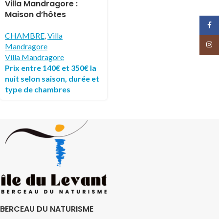
électionner
Villa Mandragore :
Maison d’hôtes
naturiste avec piscine
Face
et accès mer direct
CHAMBRE
,
Villa
Insta
Mandragore
Villa Mandragore
Prix entre 140€ et 350€ la
nuit selon saison, durée et
type de chambres
BERCEAU DU NATURISME