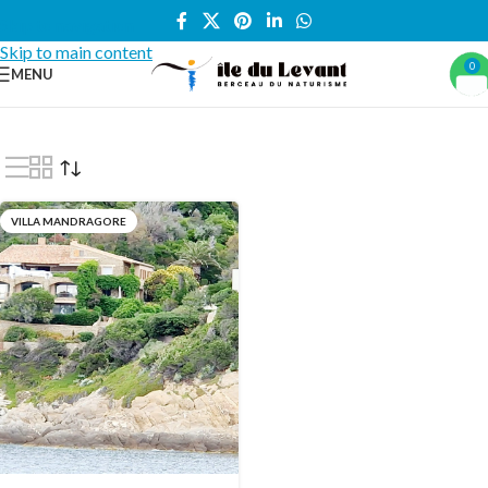
Skip to navigation
Skip to main content
0
MENU
Accueil
/
Locations vacances
/
CHAMBRE
/
Villa Mandragore
VILLA MANDRAGORE