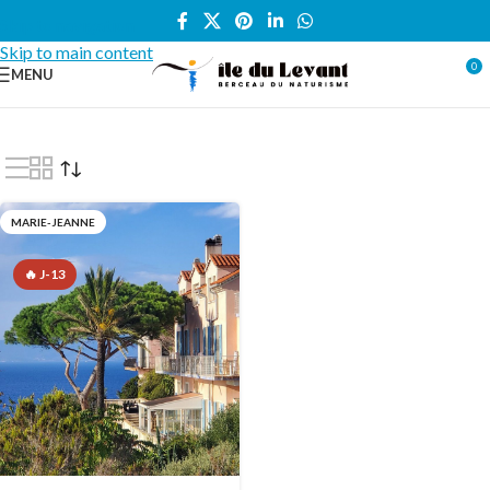
Skip to navigation
Skip to main content
0
MENU
Accueil
/
Locations vacances
/
APPARTEMENT
/
Marie-Jeanne
MARIE-JEANNE
🔥 J-13