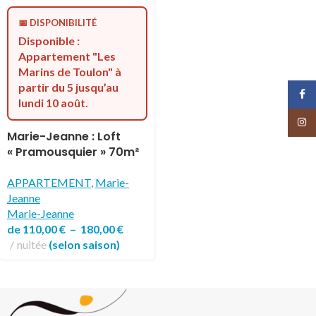
📅 DISPONIBILITÉ
Disponible :
Appartement "Les
Marins de Toulon" à
partir du 5 jusqu’au
Face
lundi 10 août.
Insta
Marie-Jeanne : Loft
« Pramousquier » 70m²
et Appartement 45m²
« Marins de Toulon »
APPARTEMENT
,
Marie-
Jeanne
Marie-Jeanne
de
110,00
€
–
180,00
€
nuitée
(selon saison)