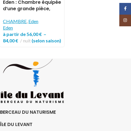
Eden : Chambre équipée
d’une grande pièce,
Face
avec un coin cuisine
Insta
CHAMBRE
,
Eden
Eden
à partir de
56,00
€
–
84,00
€
nuit
(selon saison)
BERCEAU DU NATURISME
ÎLE DU LEVANT