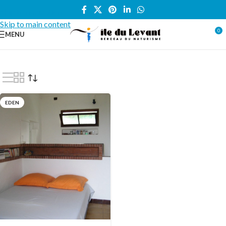
Skip to navigation
Skip to main content
0
MENU
Accueil
/
Locations vacances
/
CHAMBRE
/
Eden
EDEN