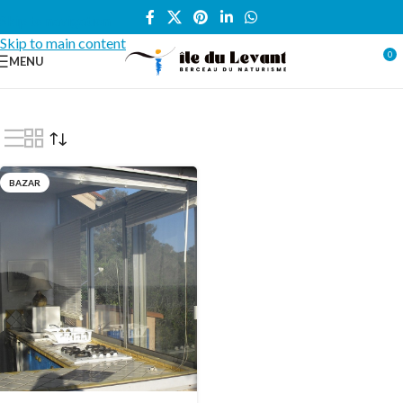
Skip to navigation
Skip to main content
0
MENU
Accueil
/
Locations vacances
/
BUNGALOW
/
Bazar
BAZAR