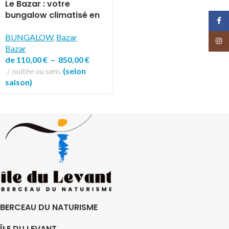
Le Bazar : votre
bungalow climatisé en
Face
pleine nature pour 2 ou
4 pers
BUNGALOW
,
Bazar
Insta
Bazar
de
110,00
€
–
850,00
€
nuitée ou sem.
(selon
saison)
BERCEAU DU NATURISME
ÎLE DU LEVANT