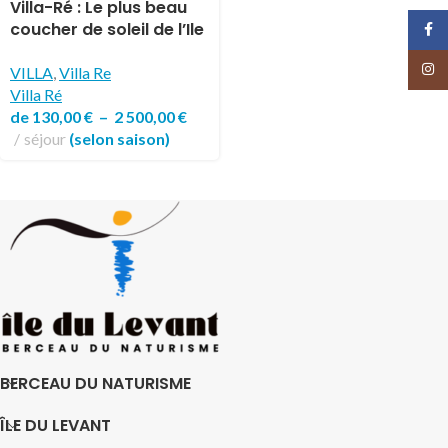
Villa-Ré : Le plus beau
coucher de soleil de l’Ile
Face
du Levant !
Insta
VILLA
,
Villa Re
Villa Ré
de
130,00
€
–
2 500,00
€
séjour
(selon saison)
BERCEAU DU NATURISME
ÎLE DU LEVANT