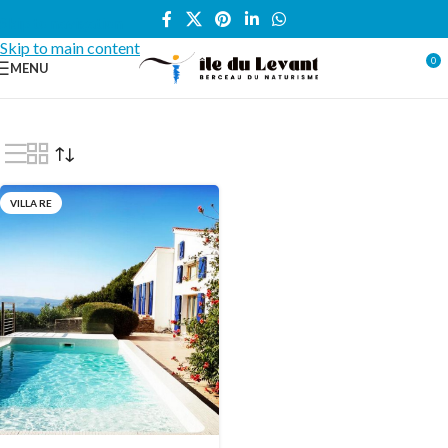
Skip to navigation
Skip to main content
0
MENU
Accueil
/
Locations vacances
/
VILLA
/
Villa Re
VILLA RE