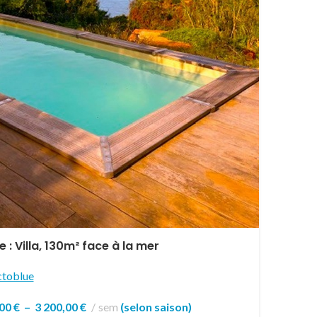
 : Villa, 130m² face à la mer
toblue
,00
€
–
3 200,00
€
sem
(selon saison)