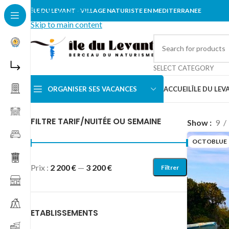
Skip to navigation
ÎLE DU LEVANT - VILLAGE NATURISTE EN MEDITERRANEE
Skip to main content
SELECT CATEGORY
ORGANISER SES VACANCES
ACCUEIL
ÎLE DU LEV
Accueil
/
Locations vacances
/
VILLA
/
Octoblue
FILTRE TARIF/NUITÉE OU SEMAINE
Show
9
OCTOBLUE
Prix :
2 200 €
—
3 200 €
Filtrer
ETABLISSEMENTS