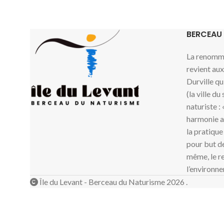
BERCEAU
La renommé
revient au
Durville qu
(la ville du
naturiste :
harmonie av
la pratique
pour but de
même, le re
l’environne
Île du Levant - Berceau du Naturisme 2026 .