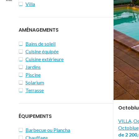
Villa
AMÉNAGEMENTS
Bains de soleil
Cuisine équipée
Cuisine extérieure
Jardins
Piscine
Solarium
Terrasse
Octoblue
ÉQUIPEMENTS
VILLA
,
Oc
Octoblue
Barbecue ou Plancha
de
2 200
Chauffage