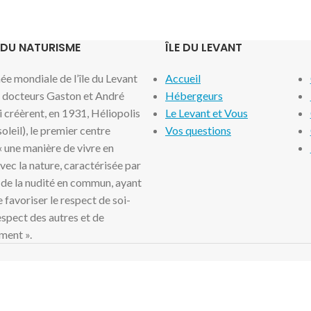
 DU NATURISME
ÎLE DU LEVANT
e mondiale de l’île du Levant
Accueil
x docteurs Gaston et André
Hébergeurs
i créèrent, en 1931, Héliopolis
Le Levant et Vous
 soleil), le premier centre
Vos questions
 « une manière de vivre en
ec la nature, caractérisée par
 de la nudité en commun, ayant
 favoriser le respect de soi-
spect des autres et de
ment ».