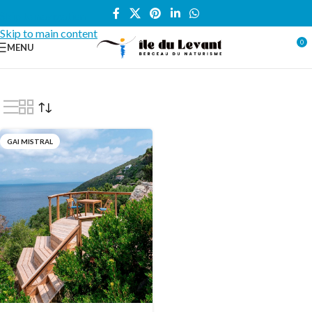
Skip to navigation
Skip to main content
0
MENU
Accueil
/
Locations vacances
/
STUDIO
/
Gai Mistral
GAI MISTRAL