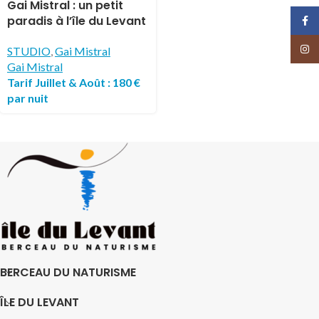
électionner
Gai Mistral : un petit
paradis à l’île du Levant
Face
Insta
STUDIO
,
Gai Mistral
Gai Mistral
Tarif Juillet & Août : 180 €
par nuit
BERCEAU DU NATURISME
ÎLE DU LEVANT