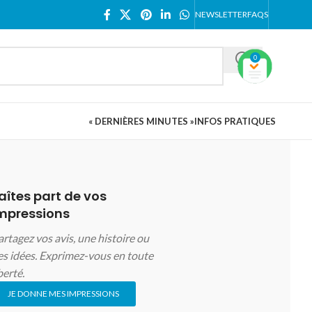
NEWSLETTER
FAQS
0
« DERNIÈRES MINUTES »
INFOS PRATIQUES
aîtes part de vos
mpressions
artagez vos avis, une histoire ou
es idées. Exprimez-vous en toute
berté.
JE DONNE MES IMPRESSIONS