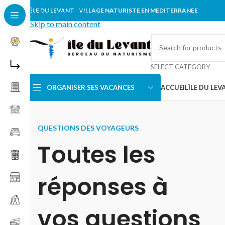
Skip to navigation
ÎLE DU LEVANT - VILLAGE NATURISTE EN MEDITERRANEE
Skip to main content
SELECT CATEGORY
ORGANISER SES VACANCES
ACCUEIL
ÎLE DU LEV
QUESTIONS DES VOYAGEURS
Toutes les
réponses à
vos questions