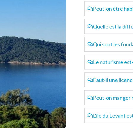
Peut-on être habil
Quelle est la dif
Qui sont les fond
Le naturisme est-i
Faut-il une licenc
Peut-on manger n
L'île du Levant es