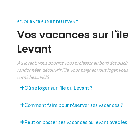
SEJOURNER SUR ÎLE DU LEVANT
Vos vacances sur l'îl
Levant
Au levant, vous pourrez vous prélasser au bord des piscin
randonnées, découvrir l’île, vous baigner, vous loger, vous 
corniches... NUS.
Où se loger sur l'île du Levant ?
Comment faire pour réserver ses vacances ?
Peut on passer ses vacances au levant avec les