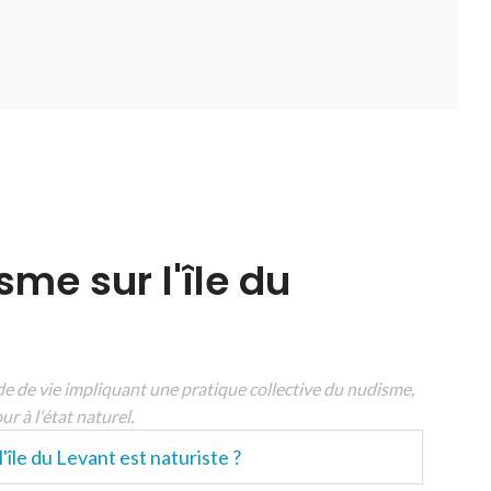
sme sur l'île du
e de vie impliquant une pratique collective du nudisme,
ur à l'état naturel.
'île du Levant est naturiste ?