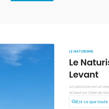
LE NATURISME
Le Naturi
Levant
Le naturisme est un mod
et basé sur l'idée de reto
Est-ce que toute l