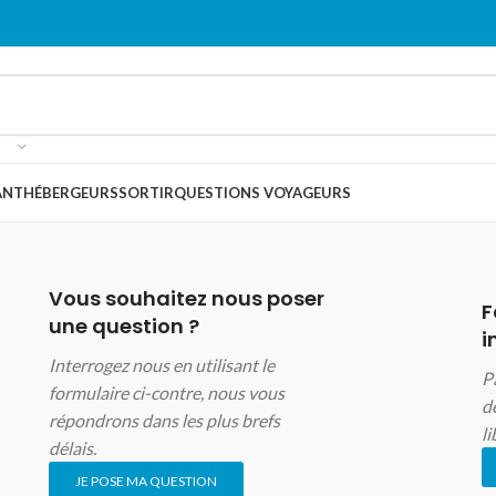
ANT
HÉBERGEURS
SORTIR
QUESTIONS VOYAGEURS
Vous souhaitez nous poser
F
une question ?
i
Interrogez nous en utilisant le
P
formulaire ci-contre, nous vous
d
répondrons dans les plus brefs
li
délais.
JE POSE MA QUESTION