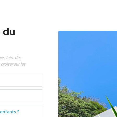
e du
es, faire des
croiser sur les
 enfants ?