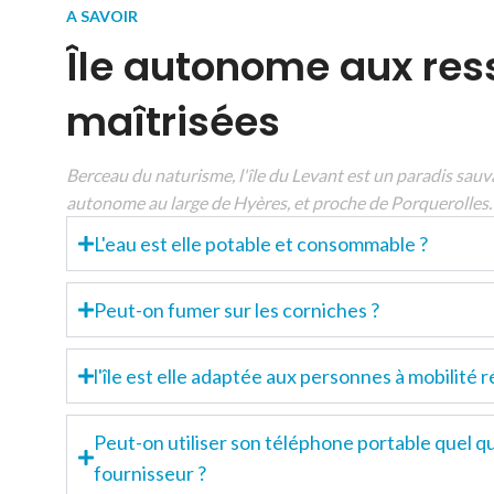
A SAVOIR
Île autonome aux res
maîtrisées
Berceau du naturisme, l'île du Levant est un paradis sau
autonome au large de Hyères, et proche de Porquerolles
L'eau est elle potable et consommable ?
Peut-on fumer sur les corniches ?
l'île est elle adaptée aux personnes à mobilité r
Peut-on utiliser son téléphone portable quel qu
fournisseur ?