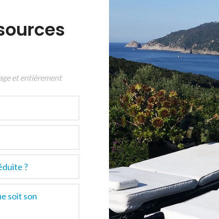
sources
vage et entièrement
.
éduite ?
e soit son