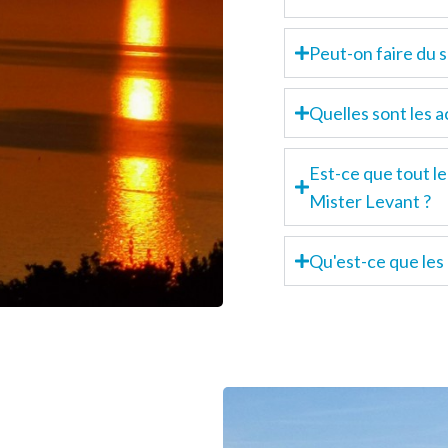
Peut-on faire du s
Quelles sont les a
Est-ce que tout le
Mister Levant ?
Qu'est-ce que les