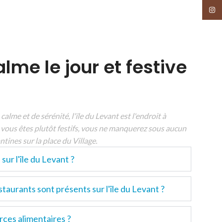
Insta
alme le jour et festive
calme et de sérénité, l'ïle du Levant est l'endroit à
 Si vous êtes plutôt festifs, vous ne manquerez sous aucun
ntines sur la place du Village.
sur l'île du Levant ?
taurants sont présents sur l'île du Levant ?
rces alimentaires ?