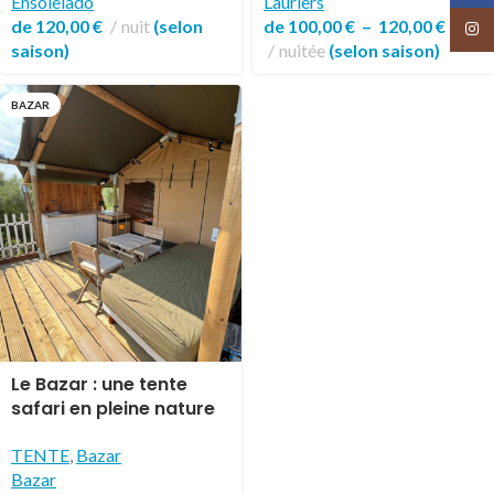
Ensoleiado
Lauriers
de
120,00
€
nuit
(selon
de
100,00
€
–
120,00
€
Insta
saison)
nuitée
(selon saison)
BAZAR
Le Bazar : une tente
safari en pleine nature
TENTE
,
Bazar
Bazar