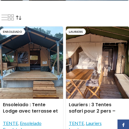
ENSOLEIADO
LAURIERS
électionner
Ensoleiado : Tente
Lauriers : 3 Tentes
Lodge avec terrasse et
safari pour 2 pers –
jacuzzi privatif
Kitchinette, douche et
WC privatifs
TENTE
,
Ensoleiado
TENTE
,
Lauriers
Face