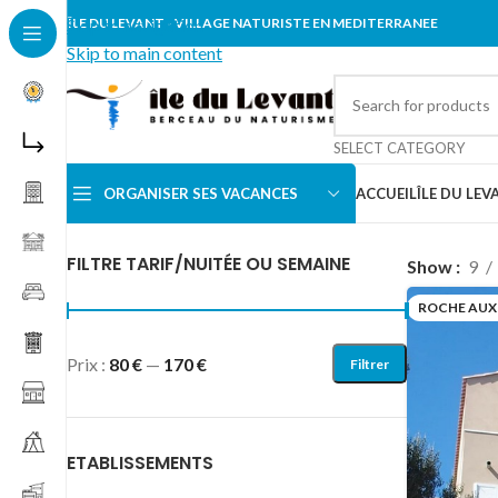
Skip to navigation
ÎLE DU LEVANT - VILLAGE NATURISTE EN MEDITERRANEE
Skip to main content
SELECT CATEGORY
ORGANISER SES VACANCES
ACCUEIL
ÎLE DU LEV
Accueil
/
Locations vacances
/
APPARTEMENT
/
Roche a
FILTRE TARIF/NUITÉE OU SEMAINE
Show
9
ROCHE AUX
Prix :
80 €
—
170 €
Filtrer
ETABLISSEMENTS