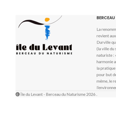
BERCEAU
La renommé
revient au
Durville qu
(la ville du
naturiste :
harmonie av
la pratique
pour but de
même, le re
l’environne
Île du Levant - Berceau du Naturisme 2026 .