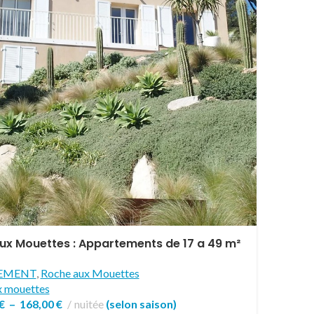
ux Mouettes : Appartements de 17 a 49 m²
EMENT
,
Roche aux Mouettes
x mouettes
€
–
168,00
€
nuitée
(selon saison)