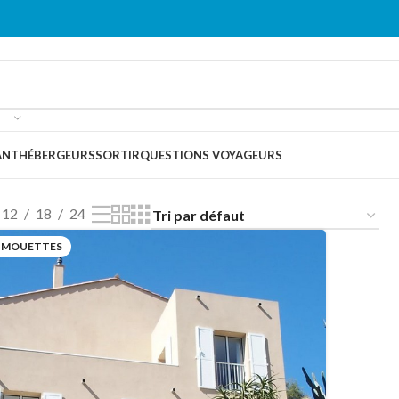
ANT
HÉBERGEURS
SORTIR
QUESTIONS VOYAGEURS
ux Mouettes
12
18
24
 MOUETTES