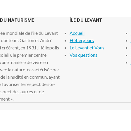
 DU NATURISME
ÎLE DU LEVANT
e mondiale de l’île du Levant
Accueil
x docteurs Gaston et André
Hébergeurs
i créèrent, en 1931, Héliopolis
Le Levant et Vous
 soleil), le premier centre
Vos questions
 « une manière de vivre en
ec la nature, caractérisée par
 de la nudité en commun, ayant
 favoriser le respect de soi-
spect des autres et de
ment ».