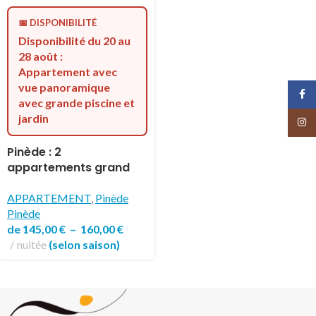
📅 DISPONIBILITÉ
Disponibilité du 20 au
28 août :
Appartement avec
vue panoramique
Face
avec grande piscine et
jardin
Insta
Pinède : 2
appartements grand
confort
APPARTEMENT
,
Pinède
Pinède
de
145,00
€
–
160,00
€
nuitée
(selon saison)