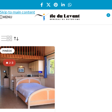
Skip to navigation
Skip to main content
0
MENU
Accueil
/
Locations vacances
/
APPARTEMENT
/
Pinède
PINÈDE
🔥 J-3