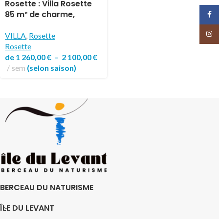
Rosette : Villa Rosette
85 m² de charme,
Face
détente et simplicité
Insta
VILLA
,
Rosette
Rosette
de
1 260,00
€
–
2 100,00
€
sem
(selon saison)
BERCEAU DU NATURISME
ÎLE DU LEVANT