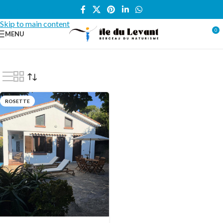
Skip to navigation
Skip to main content
0
MENU
Accueil
/
Locations vacances
/
VILLA
/
Rosette
ROSETTE