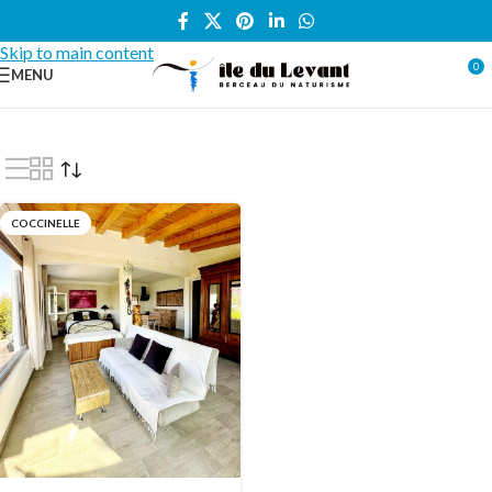
Skip to navigation
Skip to main content
0
MENU
Accueil
/
Locations vacances
/
VILLA
/
Coccinelle
COCCINELLE