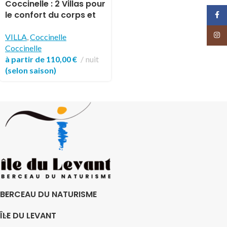
électionner
Coccinelle : 2 Villas pour
le confort du corps et
Face
de l’esprit
Insta
VILLA
,
Coccinelle
Coccinelle
à partir de
110,00
€
nuit
(selon saison)
BERCEAU DU NATURISME
ÎLE DU LEVANT