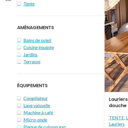
Tente
AMÉNAGEMENTS
Bains de soleil
Cuisine équipée
Jardins
Terrasse
ÉQUIPEMENTS
Congélateur
Lauriers
douche 
Lave vaisselle
Machine à café
TENTE
,
L
Micro-onde
Lauriers
Plaque de cuisson gaz