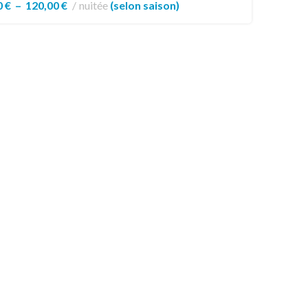
0
€
–
120,00
€
nuitée
(selon saison)