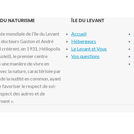
 DU NATURISME
ÎLE DU LEVANT
e mondiale de l’île du Levant
Accueil
x docteurs Gaston et André
Hébergeurs
i créèrent, en 1931, Héliopolis
Le Levant et Vous
 soleil), le premier centre
Vos questions
 « une manière de vivre en
ec la nature, caractérisée par
 de la nudité en commun, ayant
 favoriser le respect de soi-
spect des autres et de
ment ».