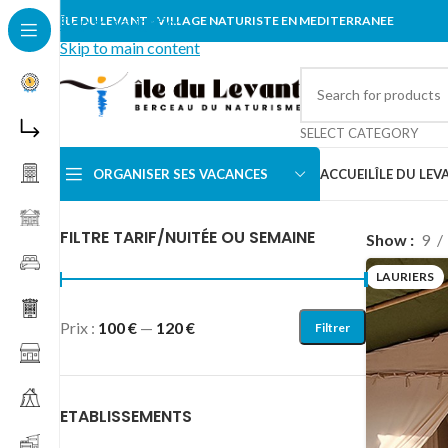
Skip to navigation
ÎLE DU LEVANT - VILLAGE NATURISTE EN MEDITERRANEE
Skip to main content
SELECT CATEGORY
ORGANISER SES VACANCES
ACCUEIL
ÎLE DU LEV
Accueil
/
Locations vacances
/
TENTE
/
Lauriers
FILTRE TARIF/NUITÉE OU SEMAINE
Show
9
LAURIERS
Prix :
100 €
—
120 €
Filtrer
ETABLISSEMENTS