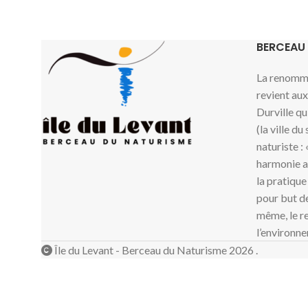
BERCEAU
La renommé
revient au
Durville qu
(la ville du
naturiste :
harmonie av
la pratique
pour but de
même, le re
l’environne
Île du Levant - Berceau du Naturisme 2026 .