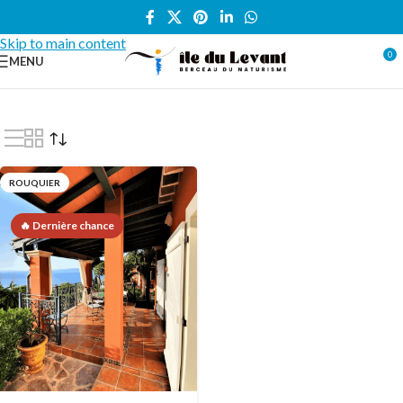
Skip to navigation
Skip to main content
0
MENU
Accueil
/
Locations vacances
/
VILLA
/
Rouquier
ROUQUIER
🔥 Dernière chance