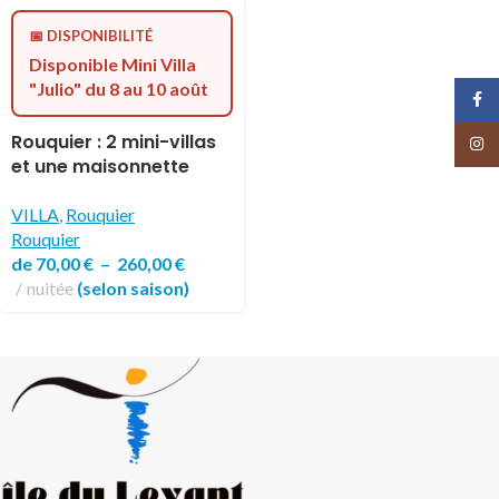
📅 DISPONIBILITÉ
Disponible Mini Villa
"Julio" du 8 au 10 août
Face
Rouquier : 2 mini-villas
Insta
et une maisonnette
dans le berceau du
naturisme d’Héliopolis
VILLA
,
Rouquier
Rouquier
de
70,00
€
–
260,00
€
nuitée
(selon saison)