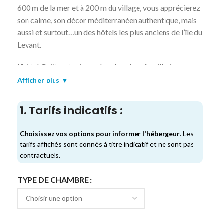
600 m de la mer et à 200 m du village, vous apprécierez
son calme, son décor méditerranéen authentique, mais
aussi et surtout…un des hôtels les plus anciens de l’île du
Levant.
L’hôtel Gaëtan, toujours dans la même famille, incarne
définitivement le Levant.
Afficher plus ▼
Pur vintage années 50, décor authentique, minimaliste,
1. Tarifs indicatifs :
ici vous trouverez un accueil chaleureux, un confort
simple, propre, rustique, authentique, sans prétention
Choisissez vos options pour informer l'hébergeur
. Les
mais avec une âme et chargé d’histoire.
tarifs affichés sont donnés à titre indicatif et ne sont pas
contractuels.
Tout est dit : l’Hôtel Gaëtan, vous offre un véritable
voyage dans le temps des bâtisseurs du Levant.
TYPE DE CHAMBRE