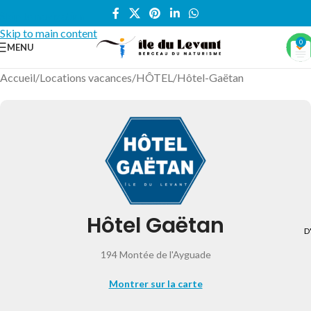
Skip to navigation
Skip to main content
0
MENU
Accueil
/
Locations vacances
/
HÔTEL
/
Hôtel-Gaëtan
Hôtel Gaëtan
D
194 Montée de l'Ayguade
Montrer sur la carte