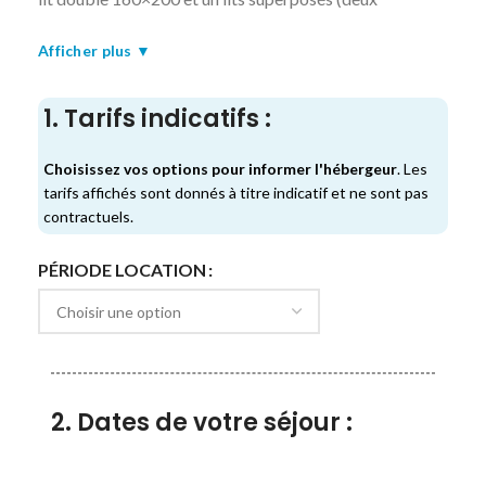
couchages de 90×200), une salle de bain avec douche et
Afficher plus ▼
wc, et une belle terrasse avec vue panoramique sur la
mer.
1. Tarifs indicatifs :
L’île du Levant est de ces endroits uniques au monde qui
offrent à ses visiteurs une atmosphère égale à nulle
Choisissez vos options pour informer l'hébergeur
. Les
autre pareille.
tarifs affichés sont donnés à titre indicatif et ne sont pas
contractuels.
PÉRIODE LOCATION
2. Dates de votre séjour :