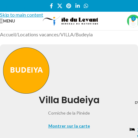
Skip to navigation
Skip to main content
0
MENU
Accueil
/
Locations vacances
/
VILLA
/
Budeyia
Villa Budeiya
D
Corniche de la Pinède
Montrer sur la carte