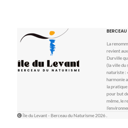
BERCEAU
La renommé
revient au
Durville qu
(la ville du
naturiste :
harmonie av
la pratique
pour but de
même, le re
l’environne
Île du Levant - Berceau du Naturisme 2026 .