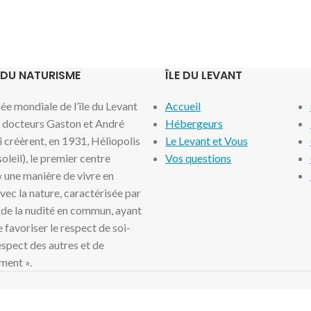
 DU NATURISME
ÎLE DU LEVANT
e mondiale de l’île du Levant
Accueil
x docteurs Gaston et André
Hébergeurs
i créèrent, en 1931, Héliopolis
Le Levant et Vous
 soleil), le premier centre
Vos questions
 « une manière de vivre en
ec la nature, caractérisée par
 de la nudité en commun, ayant
 favoriser le respect de soi-
spect des autres et de
ment ».