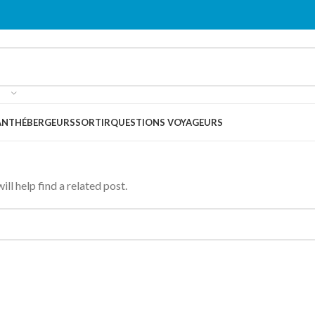
ANT
HÉBERGEURS
SORTIR
QUESTIONS VOYAGEURS
ll help find a related post.