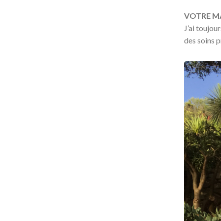
VOTRE M
J’ai toujo
des soins p