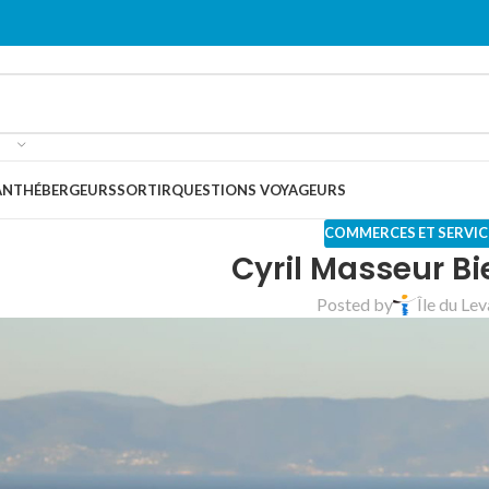
ANT
HÉBERGEURS
SORTIR
QUESTIONS VOYAGEURS
COMMERCES ET SERVIC
Cyril Masseur Bi
Posted by
Île du Le