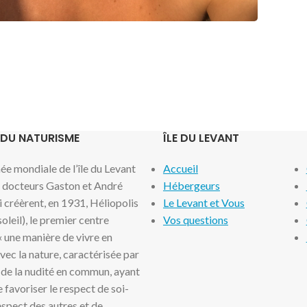
 DU NATURISME
ÎLE DU LEVANT
e mondiale de l’île du Levant
Accueil
x docteurs Gaston et André
Hébergeurs
i créèrent, en 1931, Héliopolis
Le Levant et Vous
 soleil), le premier centre
Vos questions
 « une manière de vivre en
ec la nature, caractérisée par
 de la nudité en commun, ayant
 favoriser le respect de soi-
spect des autres et de