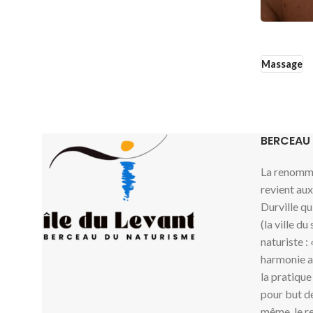
Massage
BERCEAU
La renommé
revient au
Durville qu
(la ville du
naturiste :
harmonie av
la pratique
pour but de
même, le re