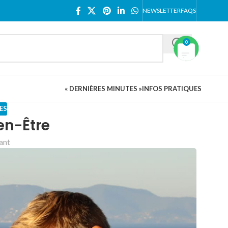
NEWSLETTER
FAQS
0
« DERNIÈRES MINUTES »
INFOS PRATIQUES
ES
en-Être
vant