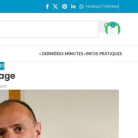
NEWSLETTER
FAQS
0
« DERNIÈRES MINUTES »
INFOS PRATIQUES
ES
sage
vant