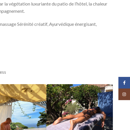
 la végétation luxuriante du patio de l’hôtel, la chaleur
compagnement.
massage Sérénité créatif, Ayurvédique énergisant,
ess
Face
Insta