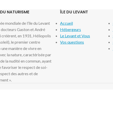
 DU NATURISME
ÎLE DU LEVANT
e mondiale de l’île du Levant
Accueil
x docteurs Gaston et André
Hébergeurs
i créèrent, en 1931, Héliopolis
Le Levant et Vous
 soleil), le premier centre
Vos questions
 « une manière de vivre en
ec la nature, caractérisée par
 de la nudité en commun, ayant
 favoriser le respect de soi-
spect des autres et de
ment ».