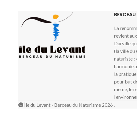
BERCEAU
La renommé
revient au
Durville qu
(la ville du
naturiste :
harmonie av
la pratique
pour but de
même, le re
l’environne
Île du Levant - Berceau du Naturisme 2026 .