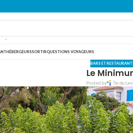
ANT
HÉBERGEURS
SORTIR
QUESTIONS VOYAGEURS
BARS ET RESTAURANT
Le Minim
Posted by
Île du Le