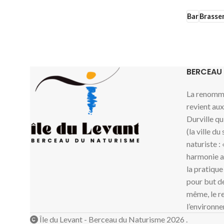
Bar
Brasser
BERCEAU
La renommé
revient au
Durville qu
(la ville du
naturiste :
harmonie av
la pratique
pour but de
même, le re
l’environne
Île du Levant - Berceau du Naturisme 2026 .