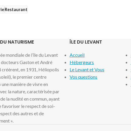
ie
Restaurant
 DU NATURISME
ÎLE DU LEVANT
e mondiale de l’île du Levant
Accueil
x docteurs Gaston et André
Hébergeurs
i créèrent, en 1931, Héliopolis
Le Levant et Vous
 soleil), le premier centre
Vos questions
 « une manière de vivre en
ec la nature, caractérisée par
 de la nudité en commun, ayant
 favoriser le respect de soi-
spect des autres et de
ment ».