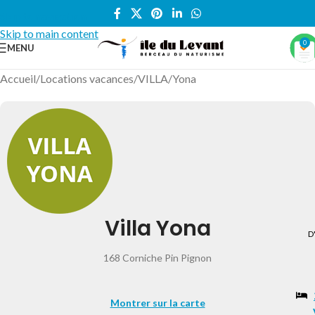
Skip to navigation
Skip to main content
0
MENU
Accueil
/
Locations vacances
/
VILLA
/
Yona
Villa Yona
D
168 Corniche Pin Pignon
Montrer sur la carte