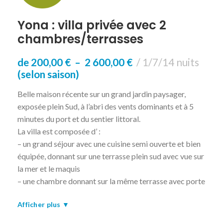
Yona : villa privée avec 2
chambres/terrasses
de
200,00
€
–
2 600,00
€
1/7/14 nuits
(selon saison)
Belle maison récente sur un grand jardin paysager,
exposée plein Sud, à l’abri des vents dominants et à 5
minutes du port et du sentier littoral.
La villa est composée d’ :
– un grand séjour avec une cuisine semi ouverte et bien
équipée, donnant sur une terrasse plein sud avec vue sur
la mer et le maquis
– une chambre donnant sur la même terrasse avec porte
fenêtre à l’ouest, lit de 160 x 200
Afficher plus ▼
– une chambre donnant sur une petite terrasse en bois
avec porte fenêtre au sud, lit de 140 x 190.