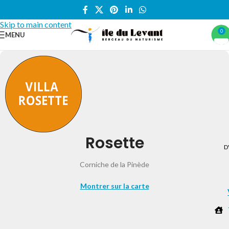
Skip to navigation
Skip to main content
0
MENU
Rosette
D
Corniche de la Pinède
Montrer sur la carte