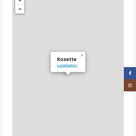
−
×
Rosette
Localisation
Face
Insta