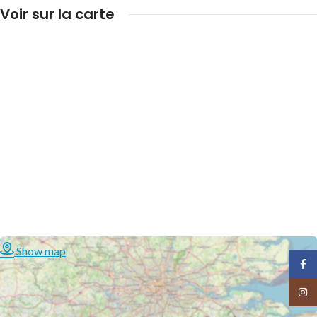
Voir sur la carte
Show map
Face
Insta
BALATA
BALATA