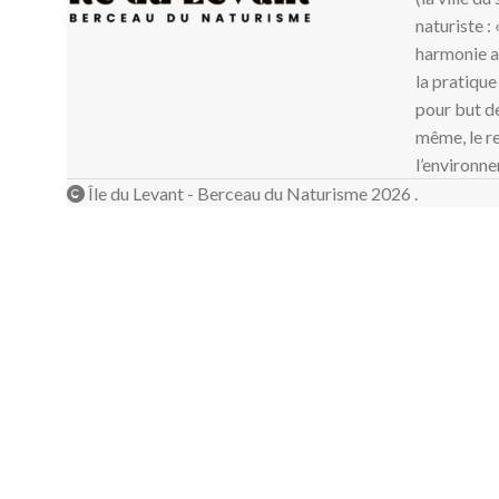
naturiste :
harmonie av
la pratique
pour but de
même, le re
l’environne
Île du Levant - Berceau du Naturisme 2026 .