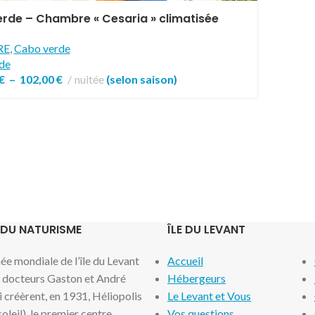
rde – Chambre « Cesaria » climatisée
RE
,
Cabo verde
de
€
–
102,00
€
nuitée
(selon saison)
 DU NATURISME
ÎLE DU LEVANT
e mondiale de l’île du Levant
Accueil
x docteurs Gaston et André
Hébergeurs
i créèrent, en 1931, Héliopolis
Le Levant et Vous
 soleil), le premier centre
Vos questions