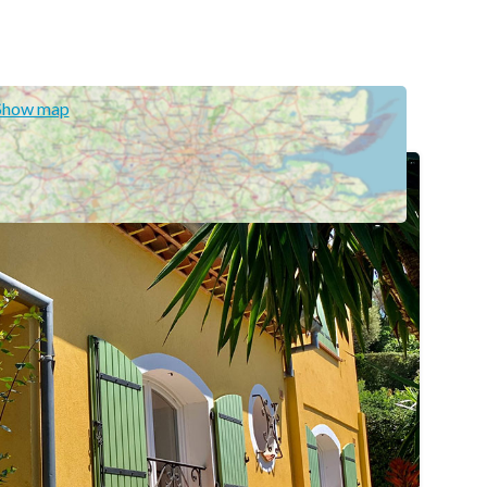
Show map
ERDE