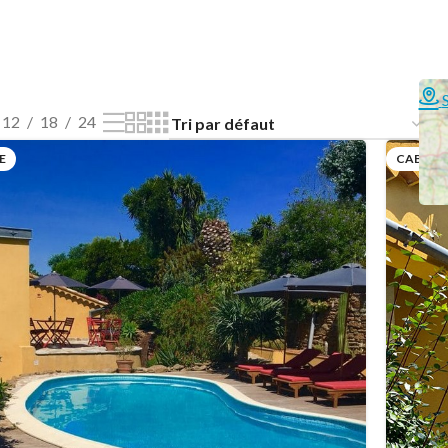
12
18
24
E
CABO V