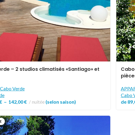
rde – 2 studios climatisés «Santiago» et
Cabo 
pièce
Cabo Verde
APPA
de
Cabo 
€
–
142,00
€
nuitée
(selon saison)
de
89
E