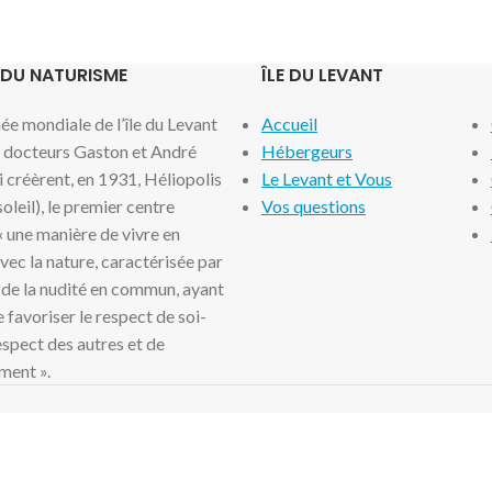
 DU NATURISME
ÎLE DU LEVANT
e mondiale de l’île du Levant
Accueil
x docteurs Gaston et André
Hébergeurs
i créèrent, en 1931, Héliopolis
Le Levant et Vous
 soleil), le premier centre
Vos questions
 « une manière de vivre en
ec la nature, caractérisée par
 de la nudité en commun, ayant
 favoriser le respect de soi-
spect des autres et de
ment ».