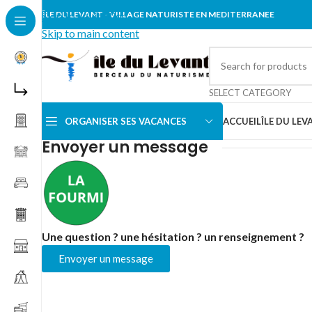
Skip to navigation
ÎLE DU LEVANT - VILLAGE NATURISTE EN MEDITERRANEE
Skip to main content
SELECT CATEGORY
ORGANISER SES VACANCES
ACCUEIL
ÎLE DU LEV
Accueil
/
Fourmi
Envoyer un message
Une question ? une hésitation ? un renseignement ?
Envoyer un message