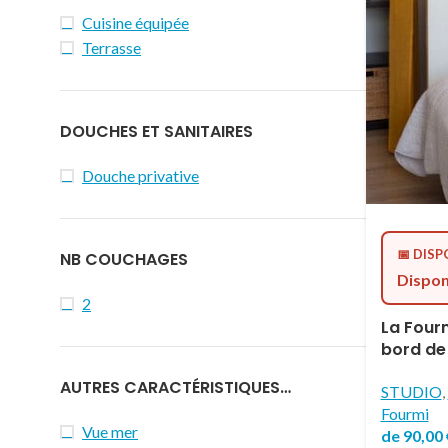
Cuisine équipée
Terrasse
DOUCHES ET SANITAIRES
Douche privative
📅 DISP
NB COUCHAGES
Dispon
2
La Fourm
bord de
AUTRES CARACTÉRISTIQUES…
STUDIO
,
Fourmi
Vue mer
de
90,00