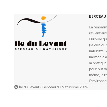
BERCEAU
La renommé
revient au
Durville qu
(la ville du
naturiste :
harmonie av
la pratique
pour but de
même, le re
l’environne
Île du Levant - Berceau du Naturisme 2026 .