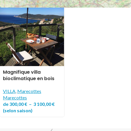
Magnifique villa
bioclimatique en bois
de 4 chambres, havre
de paix très
VILLA
,
Marecottes
confortable avec vue à
Marecottes
270°
de
300,00
€
–
3 100,00
€
(selon saison)