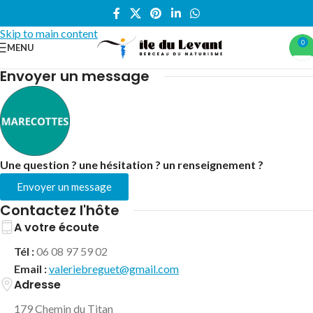
Skip to navigation
Skip to main content
0
MENU
Accueil
/
Marecottes
Envoyer un message
Une question ? une hésitation ? un renseignement ?
Envoyer un message
Contactez l'hôte
A votre écoute
Tél :
06 08 97 59 02
Email :
valeriebreguet@gmail.com
Adresse
179 Chemin du Titan