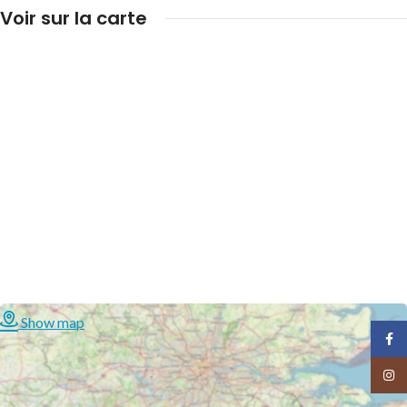
Voir sur la carte
Show map
Face
Insta
MARECOTTES