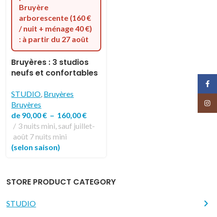
Bruyère
arborescente (160 €
/ nuit + ménage 40 €)
: à partir du 27 août
Bruyères : 3 studios
neufs et confortables
dans un jardin
Face
luxuriant avec une
STUDIO
,
Bruyères
Insta
très belle vue sur la
Bruyères
mer
de
90,00
€
–
160,00
€
3 nuits mini, sauf juillet-
août 7 nuits mini
(selon saison)
STORE PRODUCT CATEGORY
STUDIO