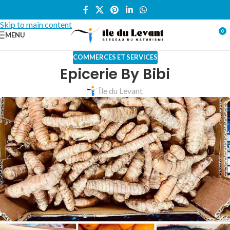
Skip to navigation
Skip to main content
0
MENU
COMMERCES ET SERVICES
Epicerie By Bibi
Île du Levant