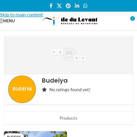
Skip to navigation
Skip to main content
0
MENU
Budeiya
No ratings found yet!
Products
BUDEIYA