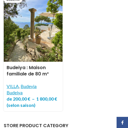
Budeiya : Maison
familiale de 80 m²
typique de l’esprit
levantin avec vue
VILLA
,
Budeyia
panoramique.
Budeiya
de
200,00
€
–
1 800,00
€
(selon saison)
Face
STORE PRODUCT CATEGORY