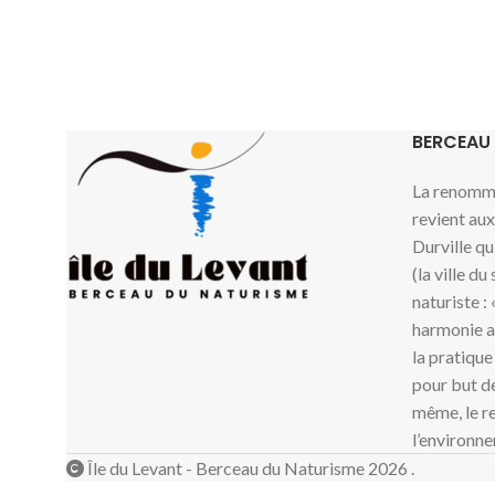
BERCEAU
La renommé
revient au
Durville qu
(la ville du
naturiste :
harmonie av
la pratique
pour but de
même, le re
l’environne
Île du Levant - Berceau du Naturisme 2026 .