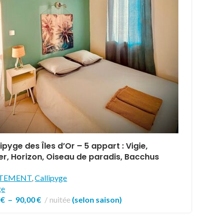
ipyge des Îles d’Or – 5 appart : Vigie,
r, Horizon, Oiseau de paradis, Bacchus
TEMENT
,
Callipyge
ge
0
€
–
90,00
€
nuitée
(selon saison)