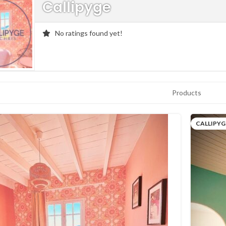
Callipyge
No ratings found yet!
Products
CALLIPYG