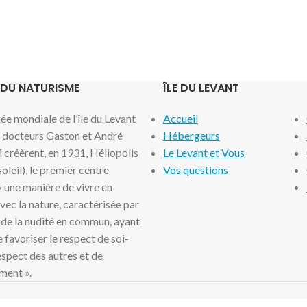
 DU NATURISME
ÎLE DU LEVANT
e mondiale de l’île du Levant
Accueil
x docteurs Gaston et André
Hébergeurs
i créèrent, en 1931, Héliopolis
Le Levant et Vous
 soleil), le premier centre
Vos questions
 « une manière de vivre en
ec la nature, caractérisée par
 de la nudité en commun, ayant
 favoriser le respect de soi-
spect des autres et de
ment ».