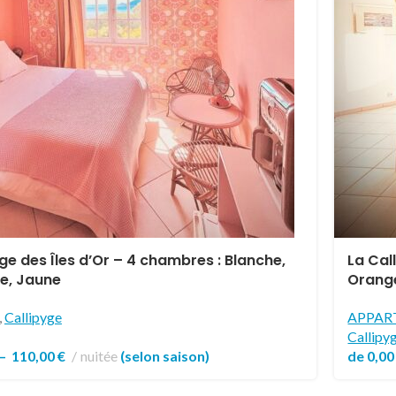
ge des Îles d’Or – 4 chambres : Blanche,
La Call
ue, Jaune
Orange
,
Callipyge
APPAR
Callipy
–
110,00
€
nuitée
(selon saison)
de
0,0