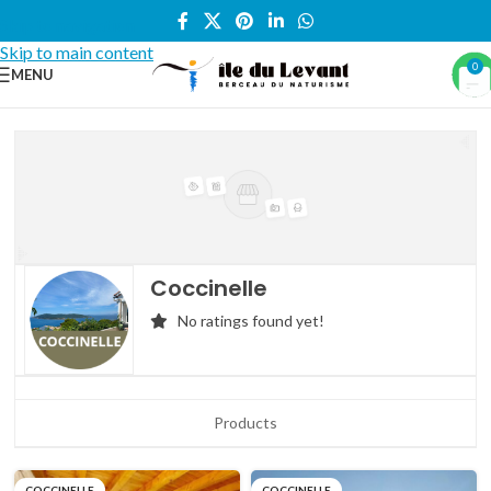
Skip to navigation
Skip to main content
0
MENU
Coccinelle
No ratings found yet!
Products
COCCINELLE
COCCINELLE