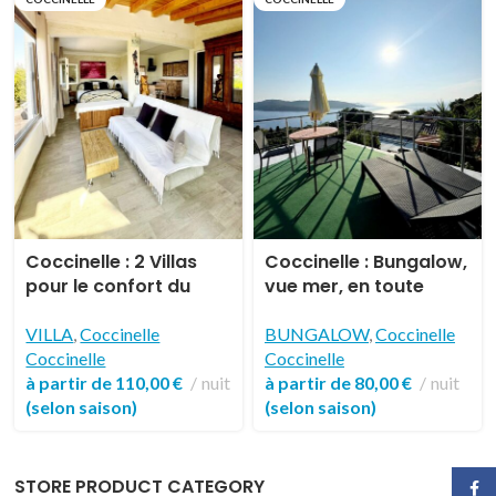
Sélectionner
Sélectionner
Coccinelle : 2 Villas
Coccinelle : Bungalow,
pour le confort du
vue mer, en toute
corps et de l’esprit
simplicité
VILLA
,
Coccinelle
BUNGALOW
,
Coccinelle
Coccinelle
Coccinelle
à partir de
110,00
€
nuit
à partir de
80,00
€
nuit
(selon saison)
(selon saison)
STORE PRODUCT CATEGORY
Face