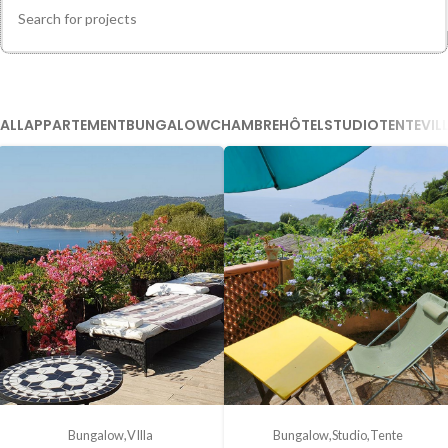
ALL
APPARTEMENT
BUNGALOW
CHAMBRE
HÔTEL
STUDIO
TENTE
VIL
Bungalow
VIlla
Bungalow
Studio
Tente