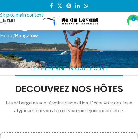
Skip to navigation
Skip to main content
Bungalow
0
MENU
Home
/
Bungalow
LES HEBERGEURS DU LEVANT
DECOUVREZ NOS HÔTES
Les hébergeurs sont à votre disposition. Découvrez des lieux
atypîques qui vous feront vivre un séjour inoubliable.