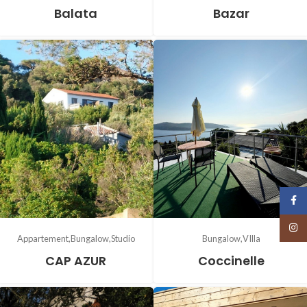
Balata
Bazar
Face
Insta
Appartement
Bungalow
Studio
Bungalow
VIlla
CAP AZUR
Coccinelle