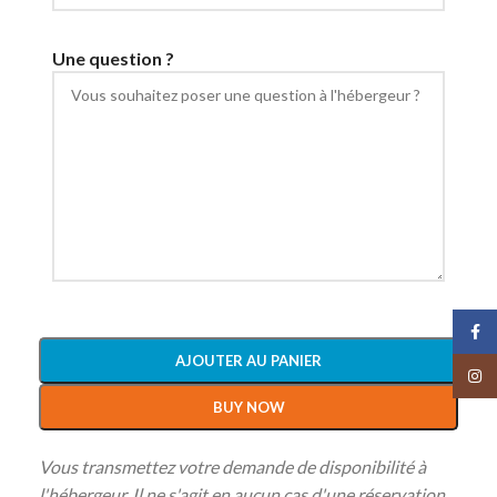
Une question ?
Face
AJOUTER AU PANIER
Insta
BUY NOW
Vous transmettez votre demande de disponibilité à
l'hébergeur. Il ne s'agit en aucun cas d'une réservation