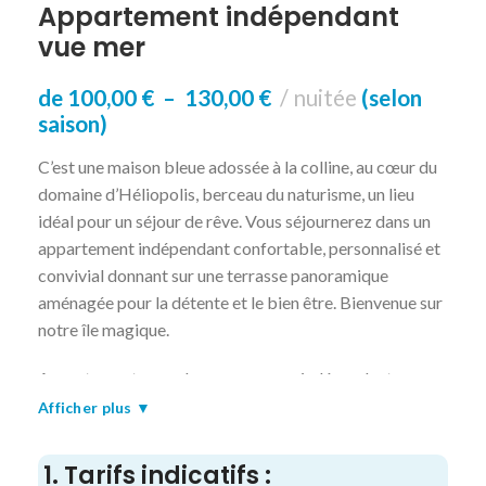
Appartement indépendant
vue mer
de
100,00
€
–
130,00
€
nuitée
(selon
saison)
C’est une maison bleue adossée à la colline, au cœur du
domaine d’Héliopolis, berceau du naturisme, un lieu
idéal pour un séjour de rêve. Vous séjournerez dans un
appartement indépendant confortable, personnalisé et
convivial donnant sur une terrasse panoramique
aménagée pour la détente et le bien être. Bienvenue sur
notre île magique.
Appartement pour deux personnes, indépendant,
comprenant deux pièces tout confort.
Afficher plus ▼
L’appartement est constitué :
d’un séjour, une chambre avec grand lit, une kitchenette
1. Tarifs indicatifs :