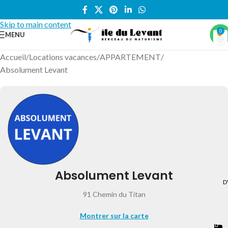
Skip to navigation
Skip to main content
0
MENU
Accueil
/
Locations vacances
/
APPARTEMENT
/
Absolument Levant
Absolument Levant
D
91 Chemin du Titan
Montrer sur la carte