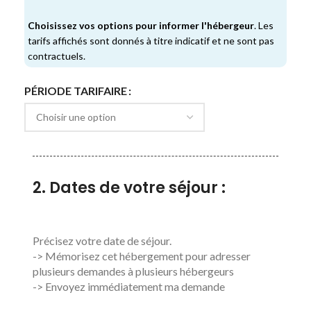
équipée, une salle d’eau avec douche.
Choisissez vos options pour informer l'hébergeur
. Les
Il donne de plein pied sur sa terrasse privative de 60 m2
tarifs affichés sont donnés à titre indicatif et ne sont pas
avec vue panoramique. Pour votre détente, chaises
contractuels.
longues, douche extérieure, Coin repas protégé par un
superbe figuier qui vous assure un doux ombrage l’été.
PÉRIODE TARIFAIRE
À moins de cinq minutes, la réserve naturelle des
arbousiers vous enchantera par sa flore exceptionnelle
et ses points de vue magnifiques.
2. Dates de votre séjour :
Précisez votre date de séjour.
-> Mémorisez cet hébergement pour adresser
plusieurs demandes à plusieurs hébergeurs
-> Envoyez immédiatement ma demande