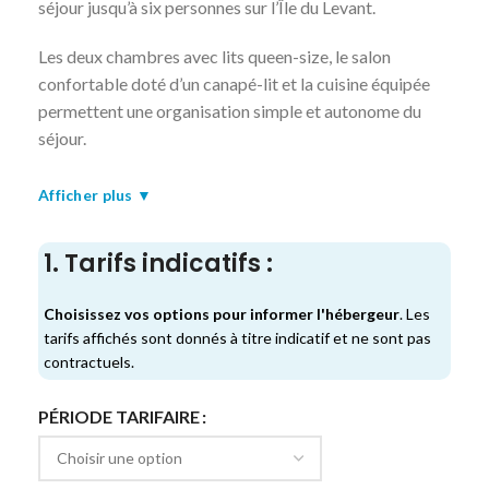
séjour jusqu’à six personnes sur l’Île du Levant.
Les deux chambres avec lits queen-size, le salon
confortable doté d’un canapé-lit et la cuisine équipée
permettent une organisation simple et autonome du
séjour.
Le logement de plain-pied facilite l’accès à l’ensemble
Afficher plus ▼
des espaces, intérieurs comme extérieurs. Les deux
terrasses prolongent les moments de détente en offrant
1. Tarifs indicatifs :
un panorama ouvert sur le jardin et la mer
Méditerranée. La climatisation centrale assure un
Choisissez vos options pour informer l'hébergeur
. Les
confort constant, même en période estivale.
tarifs affichés sont donnés à titre indicatif et ne sont pas
contractuels.
Sa position centrale permet de rejoindre facilement les
commerces, les sentiers et les points d’embarcation.
PÉRIODE TARIFAIRE
Un lieu pensé pour profiter pleinement du Levant, de
son atmosphère paisible et de son environnement