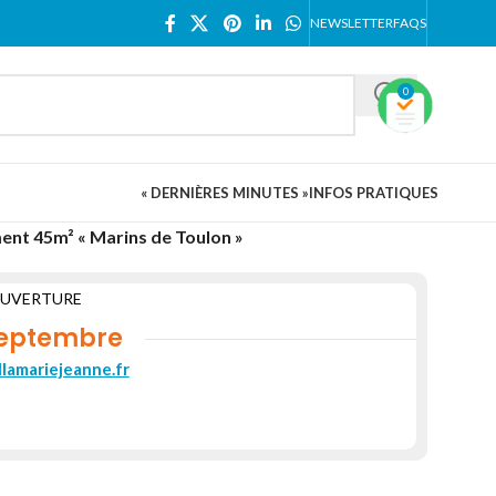
NEWSLETTER
FAQS
0
« DERNIÈRES MINUTES »
INFOS PRATIQUES
ent 45m² « Marins de Toulon »
OUVERTURE
septembre
lamariejeanne.fr