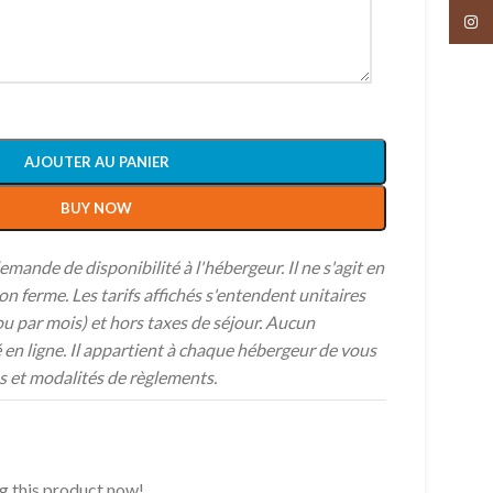
Insta
AJOUTER AU PANIER
BUY NOW
ande de disponibilité à l'hébergeur. Il ne s'agit en
n ferme. Les tarifs affichés s'entendent unitaires
ou par mois) et hors taxes de séjour. Aucun
 en ligne. Il appartient à chaque hébergeur de vous
s et modalités de règlements.
g this product now!