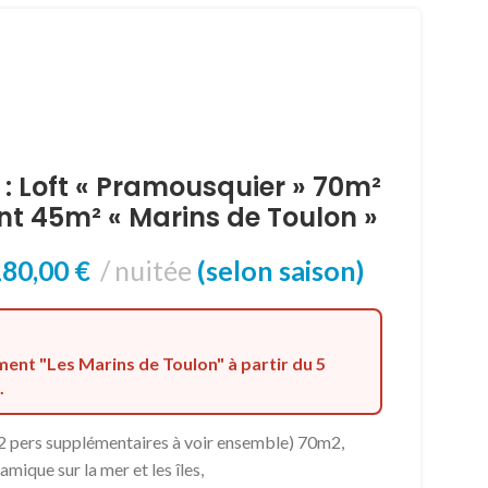
: Loft « Pramousquier » 70m²
t 45m² « Marins de Toulon »
180,00
€
nuitée
(selon saison)
ent "Les Marins de Toulon" à partir du 5
.
(2 pers supplémentaires à voir ensemble) 70m2,
mique sur la mer et les îles,