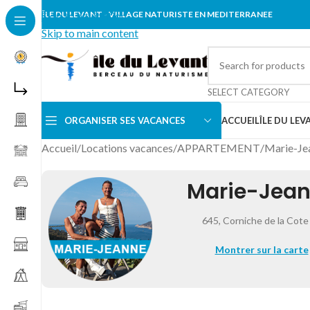
Skip to navigation
ÎLE DU LEVANT - VILLAGE NATURISTE EN MEDITERRANEE
Skip to main content
SELECT CATEGORY
ORGANISER SES VACANCES
ACCUEIL
ÎLE DU LEV
Accueil
/
Locations vacances
/
APPARTEMENT
/
Marie-Je
Marie-Jea
645, Corniche de la Cote
Montrer sur la carte