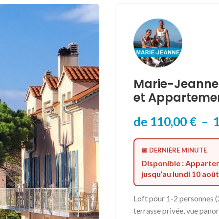
Marie-Jeanne 
et Appartemen
de
110,00
€
–
📅 DERNIÈRE MINUTE
Disponible : Appartem
jusqu’au lundi 10 août
Loft pour 1-2 personnes 
terrasse privée, vue panora