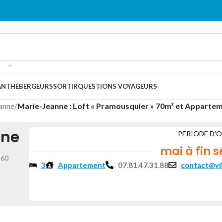
ANT
HÉBERGEURS
SORTIR
QUESTIONS VOYAGEURS
anne
/
Marie-Jeanne : Loft « Pramousquier » 70m² et Appartem
nne
PERIODE D'
mai à fin 
 60
3
Appartement
07.81.47.31.88
contact@vil