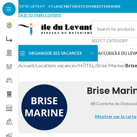
Skip to navigation
ÎLE DU LEVANT - VILLAGE NATURISTE EN MEDITERRANEE
Skip to main content
SELECT CATEGORY
ORGANISER SES VACANCES
ACCUEIL
ÎLE DU LEV
Accueil
/
Locations vacances
/
HÔTEL
/
Brise Marine
/
Brise
Brise Mari
68 Corniche de l’Arbousi
Montrer sur la carte