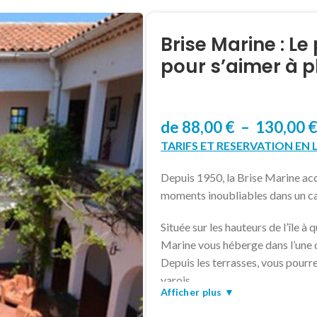
Brise Marine : Le
pour s’aimer à p
de
88,00
€
–
130,00
TARIFS ET RESERVATION EN 
Depuis 1950, la Brise Marine accu
moments inoubliables dans un ca
Située sur les hauteurs de l’île à 
Marine vous héberge dans l’une 
Depuis les terrasses, vous pourre
varois.
Afficher plus ▼
Ses patios ombragés et sa pisc