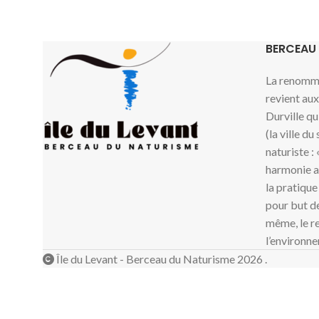
BERCEAU
La renommé
revient au
Durville qu
(la ville du
naturiste :
harmonie av
la pratique
pour but de
même, le re
l’environne
Île du Levant - Berceau du Naturisme 2026 .