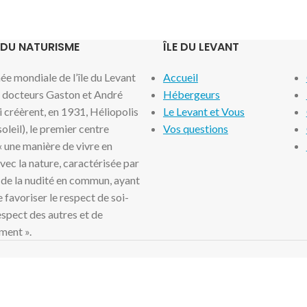
 DU NATURISME
ÎLE DU LEVANT
e mondiale de l’île du Levant
Accueil
x docteurs Gaston et André
Hébergeurs
i créèrent, en 1931, Héliopolis
Le Levant et Vous
 soleil), le premier centre
Vos questions
 « une manière de vivre en
ec la nature, caractérisée par
 de la nudité en commun, ayant
 favoriser le respect de soi-
spect des autres et de
ment ».