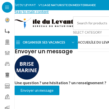
Skip to navigation
ÎLE DU LEVANT - VILLAGE NATURISTE EN MEDITERRANEE
Skip to main content
SELECT CATEGORY
ORGANISER SES VACANCES
ACCUEIL
ÎLE DU LEV
Accueil
/
Brise Marine
Envoyer un message
Une question ? une hésitation ? un renseignement ?
Envoyer un message