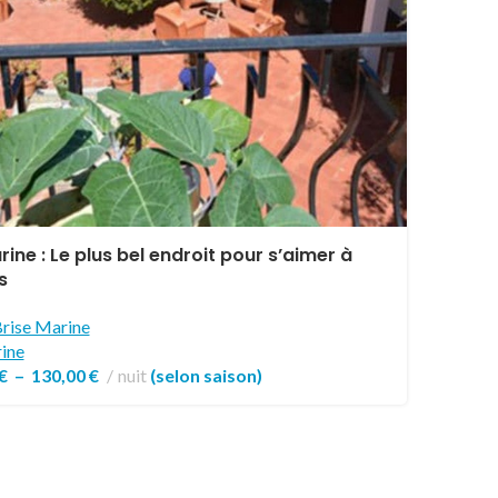
rine : Le plus bel endroit pour s’aimer à
s
rise Marine
ine
€
–
130,00
€
nuit
(selon saison)