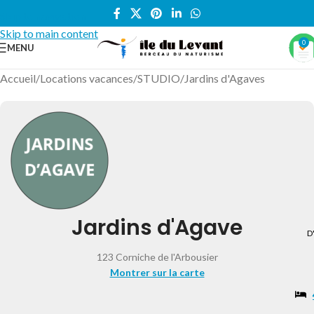
Skip to navigation
Skip to main content
0
MENU
Accueil
/
Locations vacances
/
STUDIO
/
Jardins d'Agaves
Jardins d'Agave
D
123 Corniche de l'Arbousier
Montrer sur la carte