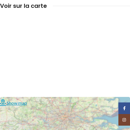
Voir sur la carte
Show map
Face
Insta
JARDINS D'AGAVE