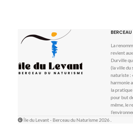
BERCEAU
La renommé
revient au
Durville qu
(la ville du
naturiste :
harmonie av
la pratique
pour but de
même, le re
l’environne
Île du Levant - Berceau du Naturisme 2026 .