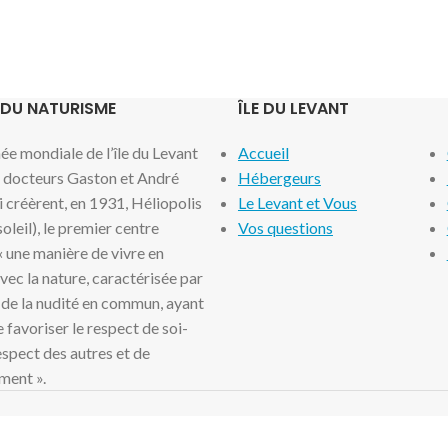
 DU NATURISME
ÎLE DU LEVANT
e mondiale de l’île du Levant
Accueil
x docteurs Gaston et André
Hébergeurs
i créèrent, en 1931, Héliopolis
Le Levant et Vous
 soleil), le premier centre
Vos questions
 « une manière de vivre en
ec la nature, caractérisée par
 de la nudité en commun, ayant
 favoriser le respect de soi-
spect des autres et de
ment ».