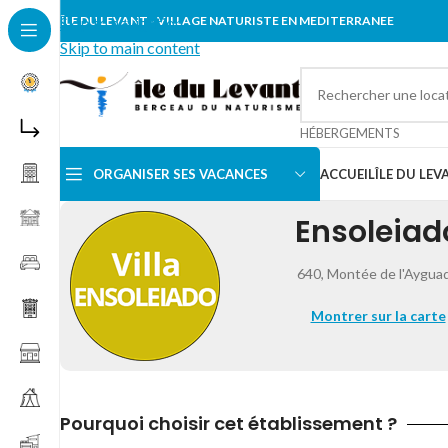
Skip to navigation
ÎLE DU LEVANT - VILLAGE NATURISTE EN MEDITERRANEE
Skip to main content
HÉBERGEMENTS
ORGANISER SES VACANCES
ACCUEIL
ÎLE DU LEV
Ensoleiad
640, Montée de l'Aygua
Montrer sur la carte
Pourquoi choisir cet établissement ?