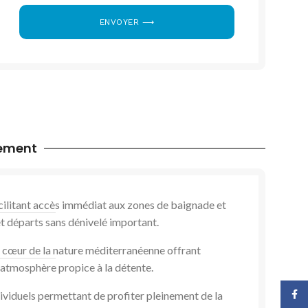
ENVOYER ⟶
cement
acilitant accès immédiat aux zones de baignade et
et départs sans dénivelé important.
 cœur de la nature méditerranéenne offrant
t atmosphère propice à la détente.
Face
ividuels permettant de profiter pleinement de la