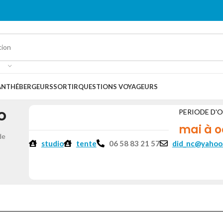
ANT
HÉBERGEURS
SORTIR
QUESTIONS VOYAGEURS
o
PERIODE D'
mai à o
de
studio
tente
06 58 83 21 57
did_nc@yahoo.