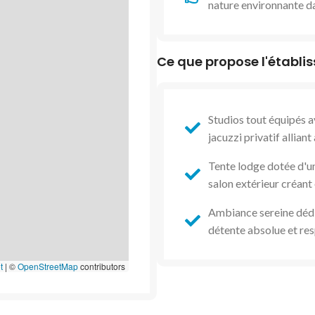
nature environnante da
Ce que propose l'établi
Studios tout équipés 
jacuzzi privatif allian
Tente lodge dotée d'un
salon extérieur créan
Ambiance sereine dédié
détente absolue et res
t
|
©
OpenStreetMap
contributors