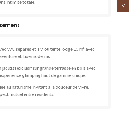
ns intimité totale.
Insta
ssement
avec WC séparés et TV, ou tente lodge 15 m² avec
t aventure et luxe moderne.
 jacuzzi exclusif sur grande terrasse en bois avec
t expérience glamping haut de gamme unique.
e au naturisme invitant à la douceur de vivre,
pect mutuel entre résidents.